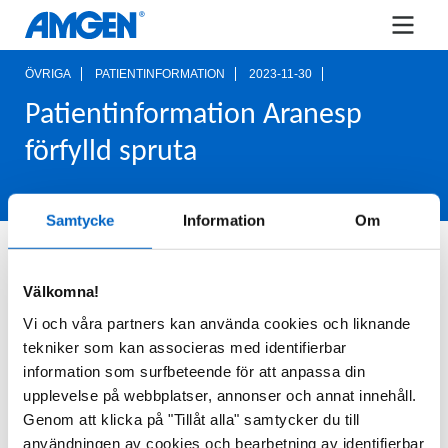
ÖVRIGA
PATIENTINFORMATION
2023-11-30
Patientinformation Aranesp
förfylld spruta
Samtycke
Information
Om
Information till patienter som behandlas med
Aranesp (darbepoetin alfa) förfylld spruta.
Välkomna!
Distribueras endast via vårdpersonal.
Vi och våra partners kan använda cookies och liknande
tekniker som kan associeras med identifierbar
För fullständig information vid förskrivning,
information som surfbeteende för att anpassa din
produktresumé och aktuella priser,
för
klicka här
upplevelse på webbplatser, annonser och annat innehåll.
att komma till fass.se.
Genom att klicka på "Tillåt alla" samtycker du till
användningen av cookies och bearbetning av identifierbar