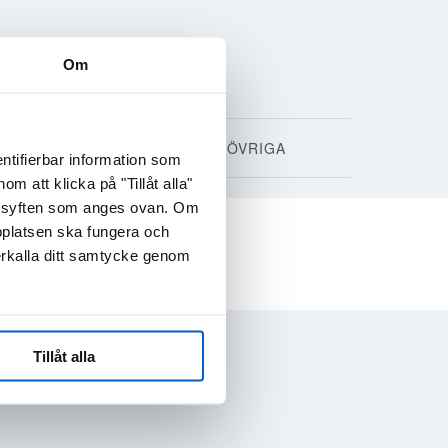
Om
SÄLLSYNTA SJUKDOMAR
ÖVRIGA
ntifierbar information som
 att klicka på "Tillåt alla"
de syften som anges ovan. Om
bplatsen ska fungera och
erkalla ditt samtycke genom
T
RENSA
Tillåt alla