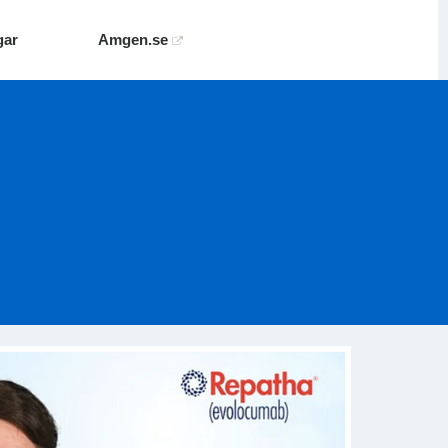
gar
Amgen.se