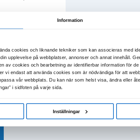
Information
ÄRL
INFLAMMATION
ONKOLOGI
OSTEOPOROS
ända cookies och liknande tekniker som kan associeras med ide
din upplevelse på webbplatser, annonser och annat innehåll. Genom
en av cookies och bearbetning av identifierbar information för 
mmer vi endast att använda cookies som är nödvändiga för att web
passa vår webbplats. Du kan när som helst visa, ändra eller åt
VISA RESULTA
▼
▼
ngar" i sidfoten på varje sida.
Inställningar