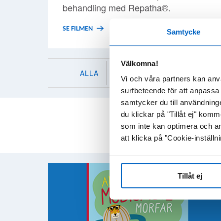
behandling med Repatha®.
SE FILMEN
Samtycke
Välkomna!
ALLA
HEMATOLOGI
HJÄRTA-K
Vi och våra partners kan anv
surfbeteende för att anpassa 
samtycker du till användning
du klickar på "Tillåt ej" ko
som inte kan optimera och an
att klicka på "Cookie-inställni
Tillåt ej