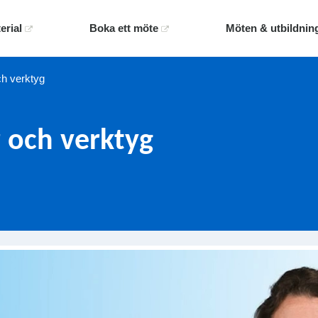
erial
Boka ett möte
Möten & utbildnin
ch verktyg
 och verktyg