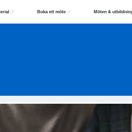
erial
Boka ett möte
Möten & utbildnin