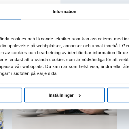
Information
ÄRL
INFLAMMATION
ONKOLOGI
OSTEOPOROS
ända cookies och liknande tekniker som kan associeras med ide
din upplevelse på webbplatser, annonser och annat innehåll. Genom
en av cookies och bearbetning av identifierbar information för 
mmer vi endast att använda cookies som är nödvändiga för att web
VISA RESULTA
▼
▼
passa vår webbplats. Du kan när som helst visa, ändra eller åt
ngar" i sidfoten på varje sida.
Inställningar