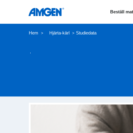
Beställ mat
Hem
Hjärta-kärl
Studiedata
>
>