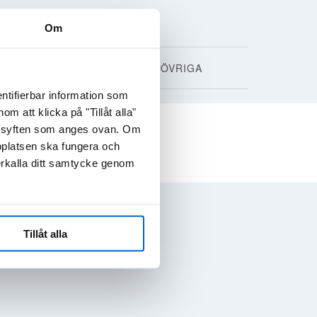
Om
SÄLLSYNTA SJUKDOMAR
ÖVRIGA
ntifierbar information som
 att klicka på "Tillåt alla"
de syften som anges ovan. Om
bplatsen ska fungera och
T
RENSA
erkalla ditt samtycke genom
Tillåt alla