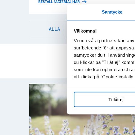
BESTÄLL MATERIAL HÄR
Samtycke
ALLA
HEMATOLOGI
HJÄRTA-K
Välkomna!
Vi och våra partners kan anv
surfbeteende för att anpassa 
samtycker du till användning
du klickar på "Tillåt ej" ko
som inte kan optimera och an
att klicka på "Cookie-inställni
Tillåt ej