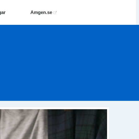
gar
Amgen.se