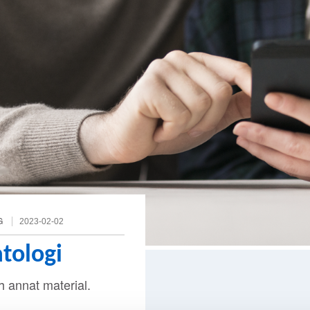
G
2023-02-02
tologi
h annat material.