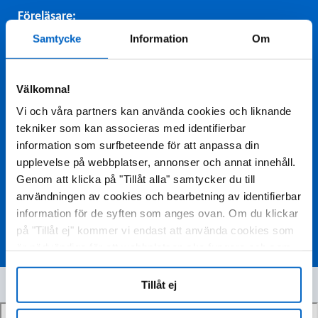
Föreläsare:
Samtycke
Information
Om
Michael Schittkowski, professor och ögonkirurg,
University Medicine Goettingen
Diskussionspanel:
Välkomna!
Tereza Planck, överläkare, docent, endokrinologi,
Vi och våra partners kan använda cookies och liknande
Skånes Universitetssjukhus
tekniker som kan associeras med identifierbar
information som surfbeteende för att anpassa din
Sabina Andersson Geimer, överläkare, PhD,
upplevelse på webbplatser, annonser och annat innehåll.
oftalmologi, Skånes Universitetssjukhus
Genom att klicka på "Tillåt alla" samtycker du till
För fullständig information vid förskrivning,
användningen av cookies och bearbetning av identifierbar
produktresumé och aktuella priser,
klicka här
för att
information för de syften som anges ovan. Om du klickar
komma till fass.se.
på "Tillåt ej" kommer vi endast att använda cookies som
är nödvändiga för att webbplatsen ska fungera och som
inte kan optimera och anpassa vår webbplats. Du kan
när som helst visa, ändra eller återkalla ditt samtycke
Tillåt ej
genom att klicka på "Cookie-inställningar" i sidfoten på
varje sida.