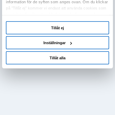
information för de syften som anges ovan. Om du klickar
på "Tillåt ej" kommer vi endast att använda cookies som
är nödvändiga för att webbplatsen ska fungera och som
inte kan optimera och anpassa vår webbplats. Du kan
när som helst visa, ändra eller återkalla ditt samtycke
Tillåt ej
genom att klicka på "Cookie-inställningar" i sidfoten på
varje sida.
Inställningar
Tillåt alla