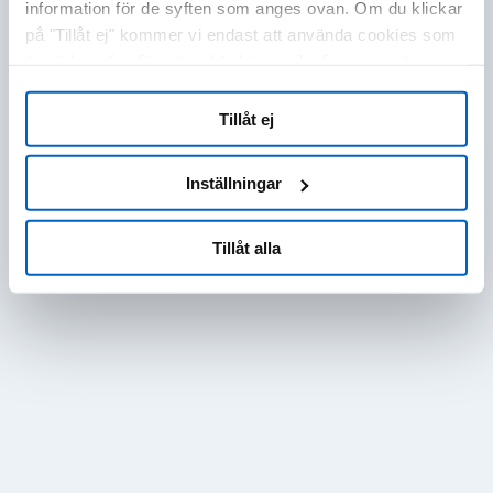
information för de syften som anges ovan. Om du klickar
på "Tillåt ej" kommer vi endast att använda cookies som
är nödvändiga för att webbplatsen ska fungera och som
inte kan optimera och anpassa vår webbplats. Du kan
när som helst visa, ändra eller återkalla ditt samtycke
Tillåt ej
genom att klicka på "Cookie-inställningar" i sidfoten på
varje sida.
Inställningar
Tillåt alla