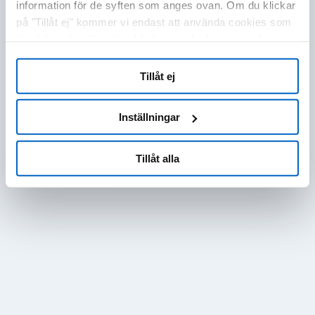
information för de syften som anges ovan. Om du klickar
på "Tillåt ej" kommer vi endast att använda cookies som
är nödvändiga för att webbplatsen ska fungera och som
inte kan optimera och anpassa vår webbplats. Du kan
när som helst visa, ändra eller återkalla ditt samtycke
Tillåt ej
genom att klicka på "Cookie-inställningar" i sidfoten på
varje sida.
Inställningar
Tillåt alla