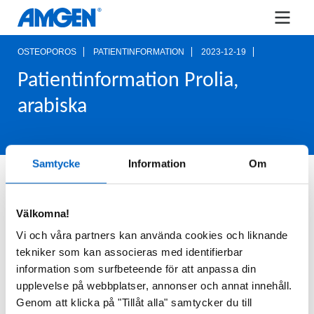
OSTEOPOROS
PATIENTINFORMATION
2023-12-19
Patientinformation Prolia,
arabiska
Samtycke
Information
Om
Information till patienter som behandlas med
Prolia
(denosumab) vid osteoporos hos män
®
Välkomna!
och kvinnor. Distribueras endast via
vårdpersonal.
Vi och våra partners kan använda cookies och liknande
tekniker som kan associeras med identifierbar
För fullständig information vid förskrivning,
information som surfbeteende för att anpassa din
produktresumé och aktuella priser,
för
klicka här
upplevelse på webbplatser, annonser och annat innehåll.
att komma till fass.se.
Genom att klicka på "Tillåt alla" samtycker du till