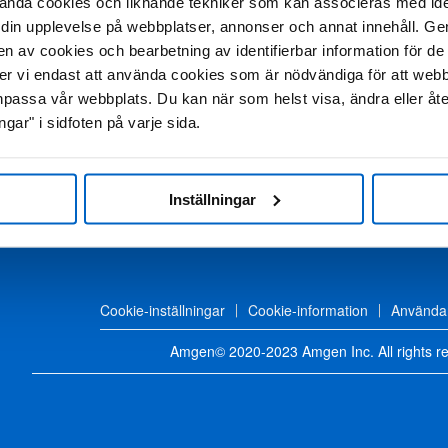
ända cookies och liknande tekniker som kan associeras med ide
din upplevelse på webbplatser, annonser och annat innehåll. Genom
en av cookies och bearbetning av identifierbar information för 
mmer vi endast att använda cookies som är nödvändiga för att web
passa vår webbplats. Du kan när som helst visa, ändra eller åt
ngar" i sidfoten på varje sida.
Inställningar
Cookie-inställningar
Cookie-information
Användar
Amgen© 2020-2023 Amgen Inc. All rights r