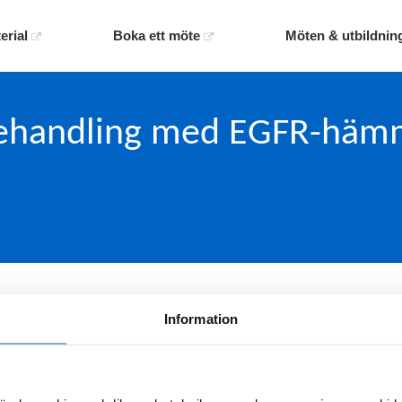
erial
Boka ett möte
Möten & utbildnin
behandling med EGFR-häm
råd om hur hudbiverkningar vid behandling med Vectibix 
Information
d förskrivning, produktresumé och aktuella priser,
klicka h