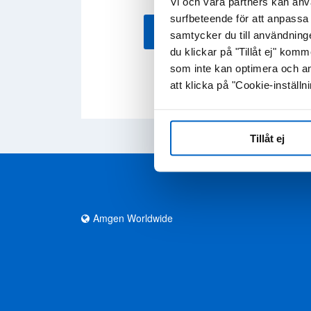
Vi och våra partners kan anv
surfbeteende för att anpassa 
LADDA NER HÄR
samtycker du till användning
du klickar på "Tillåt ej" ko
som inte kan optimera och an
att klicka på "Cookie-inställni
Tillåt ej
Amgen Worldwide