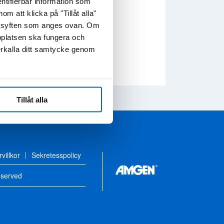
ntifierbar information som
 att klicka på "Tillåt alla"
de syften som anges ovan. Om
bplatsen ska fungera och
erkalla ditt samtycke genom
Tillåt alla
villkor
Sekretesspolicy
eserved