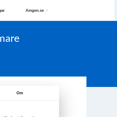
gar
Amgen.se
mare
(panitumumab) bör hanteras.
Om
är
för att komma till fass.se.