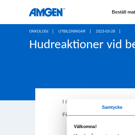
Beställ mat
ONKOLOGI
UTBILDNINGAR
2023-03-28
Hudreaktioner vid 
I denna skrift har vi samlat 
Samtycke
För fullständig information vi
Välkomna!