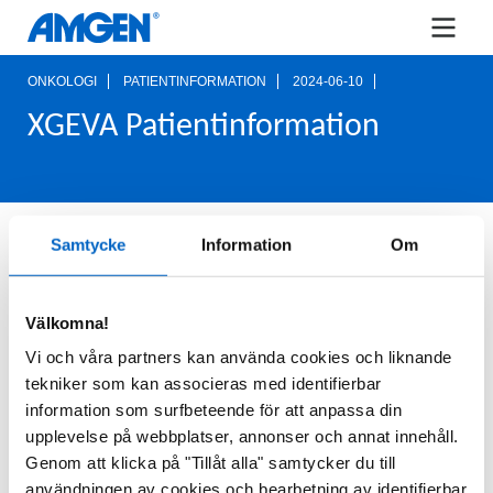
ONKOLOGI
PATIENTINFORMATION
2024-06-10
XGEVA Patientinformation
Information till patienter som behandlas med
Samtycke
Information
Om
XGEVA
(denosumab). Distribueras endast via
®
vårdpersonal.
Välkomna!
För fullständig information vid förskrivning,
Vi och våra partners kan använda cookies och liknande
produktresumé och aktuella priser,
för
klicka här
tekniker som kan associeras med identifierbar
att komma till fass.se.
information som surfbeteende för att anpassa din
upplevelse på webbplatser, annonser och annat innehåll.
Läs e-boken och ladda ned den här.
Genom att klicka på "Tillåt alla" samtycker du till
användningen av cookies och bearbetning av identifierbar