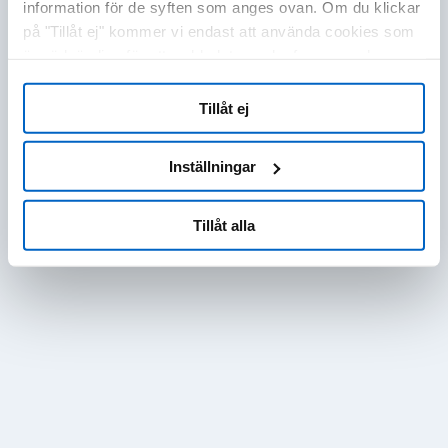
information för de syften som anges ovan. Om du klickar
på "Tillåt ej" kommer vi endast att använda cookies som
är nödvändiga för att webbplatsen ska fungera och som
inte kan optimera och anpassa vår webbplats. Du kan
när som helst visa, ändra eller återkalla ditt samtycke
Tillåt ej
genom att klicka på "Cookie-inställningar" i sidfoten på
varje sida.
Inställningar
Tillåt alla