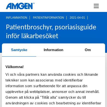
INFLAMMATION
PATIENTINFORMATION
2021-04-01
Patientbroschyr, psoriasisguide
inför läkarbesöket
Samtycke
Information
Om
Information om psoriasis till patienter. En guide
Välkomna!
till förberedelse inför läkarbesöket.
Vi och våra partners kan använda cookies och liknande
tekniker som kan associeras med identifierbar
information som surfbeteende för att anpassa din
upplevelse på webbplatser, annonser och annat innehåll.
LADDA NER HÄR
Genom att klicka på "Tillåt alla" samtycker du till
användningen av cookies och bearbetning av identifierbar