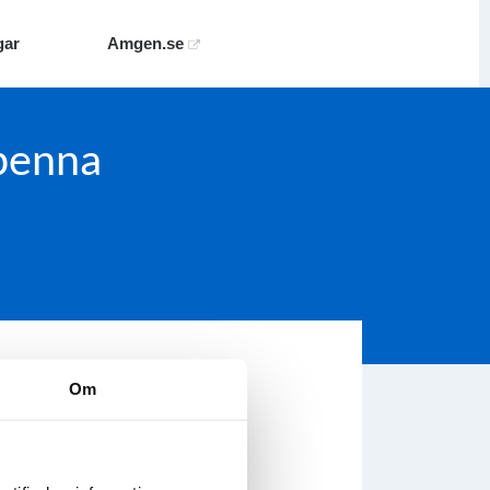
gar
Amgen.se
spenna
nna. Distribueras endast via
Om
är
för att komma till fass.se.