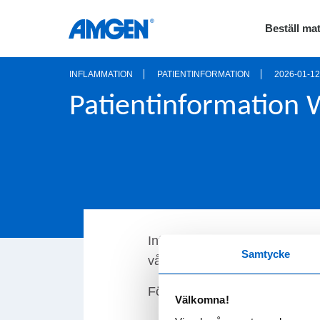
Beställ mat
INFLAMMATION
PATIENTINFORMATION
2026-01-12
Patientinformation W
Information till patient som b
Samtycke
vårdpersonal.
För fullständig information vi
Välkomna!