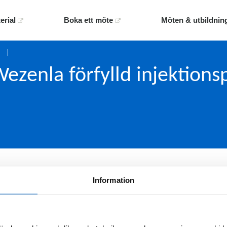
erial
Boka ett möte
Möten & utbildnin
ezenla förfylld injektion
ehandlas med Wezenla (ustekinumab) förfylld injektionspe
Information
d förskrivning, produktresumé och aktuella priser,
klicka h