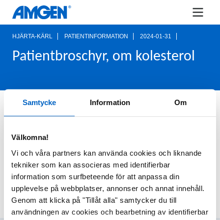
HJÄRTA-KÄRL
PATIENTINFORMATION
2024-01-31
Patientbroschyr, om kolesterol
Samtycke
Information
Om
Högt och lågt om kolesterol. En
informationsbroschyr till patienter som
behandlas för höga kolesterolvärden.
Välkomna!
Vi och våra partners kan använda cookies och liknande
tekniker som kan associeras med identifierbar
information som surfbeteende för att anpassa din
upplevelse på webbplatser, annonser och annat innehåll.
LADDA NER HÄR
Genom att klicka på "Tillåt alla" samtycker du till
användningen av cookies och bearbetning av identifierbar