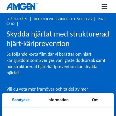
HJÄRTA-KÄRL
BEHANDLINGSGUIDER OCH VERKTYG
2026-
02-02
Skydda hjärtat med strukturerad
hjärt-kärlprevention
Se följande korta film där vi berättar om hjärt
kärlsjukdom som Sveriges vanligaste dödsorsak samt
hur strukturerad hjärt-kärlprevention kan skydda
hjärtat.
Vill du veta mer framöver och ta del av mer
information kring utbildningar, vetenskapliga
Samtycke
Information
Om
uppdateringar och produktinformation följ länken
nedan.