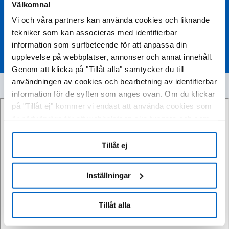
Välkomna!
Vi och våra partners kan använda cookies och liknande
tekniker som kan associeras med identifierbar
ANMÄL DIG HÄR
information som surfbeteende för att anpassa din
upplevelse på webbplatser, annonser och annat innehåll.
Genom att klicka på "Tillåt alla" samtycker du till
användningen av cookies och bearbetning av identifierbar
information för de syften som anges ovan. Om du klickar
på "Tillåt ej" kommer vi endast att använda cookies som
är nödvändiga för att webbplatsen ska fungera och som
inte kan optimera och anpassa vår webbplats. Du kan
när som helst visa, ändra eller återkalla ditt samtycke
Tillåt ej
genom att klicka på "Cookie-inställningar" i sidfoten på
varje sida.
Inställningar
Tillåt alla